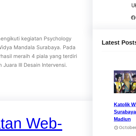
U
Facebook
engikuti kegiatan Psychology
Latest Post
a Widya Mandala Surabaya. Pada
asil meraih 4 piala yang terdiri
 Juara III Desain Intervensi.
Katolik 
Surabaya
atan Web-
Madiun
October