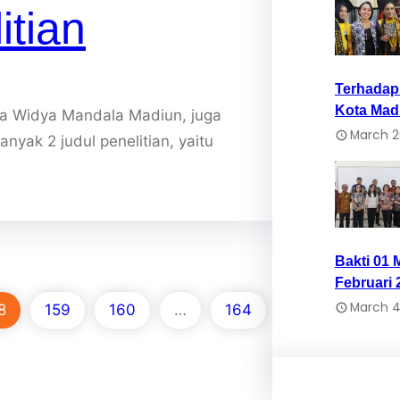
tian
Terhada
Kota Mad
a Widya Mandala Madiun, juga
March 2
yak 2 judul penelitian, yaitu
Bakti 01 
Februari 
March 4
8
159
160
…
164