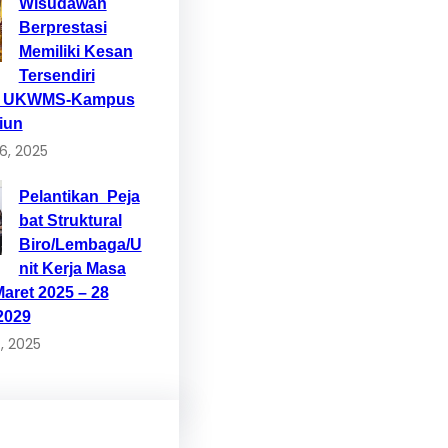
Wisudawan
Berprestasi
Memiliki Kesan
Tersendiri
p UKWMS-Kampus
iun
6, 2025
Pelantikan Peja
bat Struktural
Biro/Lembaga/U
nit Kerja Masa
Maret 2025 – 28
2029
, 2025