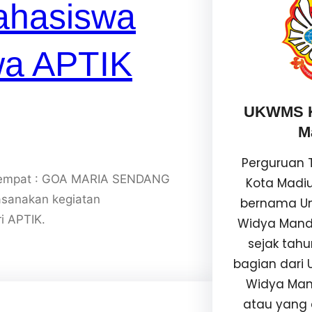
ahasiswa
wa APTIK
UKWMS K
M
Perguruan T
ertempat : GOA MARIA SENDANG
Kota Madi
anakan kegiatan
bernama Uni
i APTIK.
Widya Mand
sejak tahu
bagian dari U
Widya Man
atau yang 