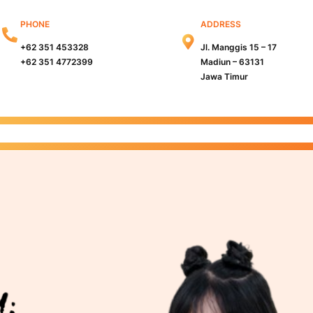
PHONE
ADDRESS
+62 351 453328
Jl. Manggis 15 – 17
+62 351 4772399
Madiun – 63131
Jawa Timur
s Madiun
Kampus Surabaya
Info PMB
Info Beasiswa