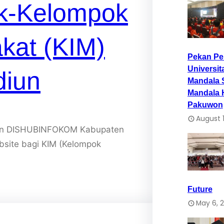
ok-Kelompok
kat (KIM)
Pekan P
Universit
diun
Mandala 
Mandala 
Pakuwon
August 1
gan DISHUBINFOKOM Kabupaten
site bagi KIM (Kelompok
Future
May 6, 