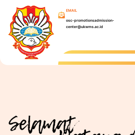
Skip
EMAIL
to
content
osc-promotionsadmission-
center@ukwms.ac.id
Kampu