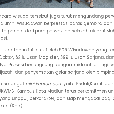
cara wisuda tersebut juga turut mengundang perw
 alumni Wisudawan berprestasi,paras gembira da
terpancar dari para perwakilan sekolah alumni M
asi.
suda tahun ini diikuti oleh 506 Wisudawan yang terd
Doktor, 62 lulusan Magister, 399 lulusan Sarjana, da
dya. Prosesi berlangsung dengan khidmat, diiringi 
 ijazah, dan penyematan gelar sarjana oleh pimpina
 semangat
nilai keutamaan
yaitu Peduli,Komit, dan
 UKWMS-Kampus Kota Madiun terus berkomitmen u
 yang unggul, berkarakter, dan siap mengabdi bag
kat.(Red)