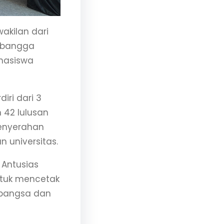
akilan dari
n bangga
ahasiswa
iri dari 3
n 42 lulusan
penyerahan
n universitas.
 Antusias
ntuk mencetak
i bangsa dan