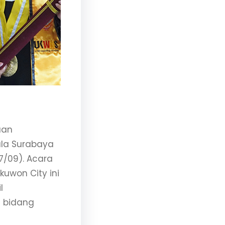
aan
ala Surabaya
/09). Acara
uwon City ini
l
i bidang