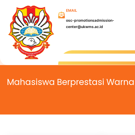
Skip
EMAIL
to
content
osc-promotionsadmission-
center@ukwms.ac.id
Kampu
Mahasiswa Berprestasi Warna