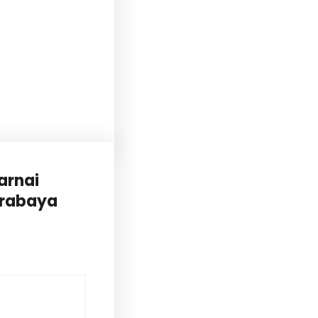
arnai
urabaya