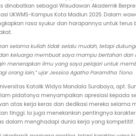
us dinobatkan sebagai Wisudawan Akademik Berpres
tasi UKWMS-Kampus Kota Madiun 2025. Dalam wawa
kapkan rasa syukur dan harapannya untuk terus b
kat.
anan selama kuliah tidak selalu mudah, tetapi dukun
dan keluarga membuat saya mampu bertahan dan
gin menerapkan ilmu yang saya pelajari untuk mem
gi orang lain,”
ujar Jessica Agatha Paramitha Tiono.
niversitas Katolik Widya Mandala Surabaya, apt. Sumi
dalam pidatonya menyampaikan apresiasi kepada s
an atas kerja keras dan dedikasi mereka selam
kan tinggi. Ia juga menekankan pentingnya karakte
tas dalam menghadapi dunia kerja yang kompetitif.
i akademik memang penting, tetapi karakter yang kua