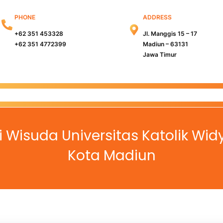
PHONE
ADDRESS
+62 351 453328
Jl. Manggis 15 – 17
+62 351 4772399
Madiun – 63131
Jawa Timur
s Madiun
Kampus Surabaya
Info PMB
Info Beasiswa
i Wisuda Universitas Katolik W
Kota Madiun