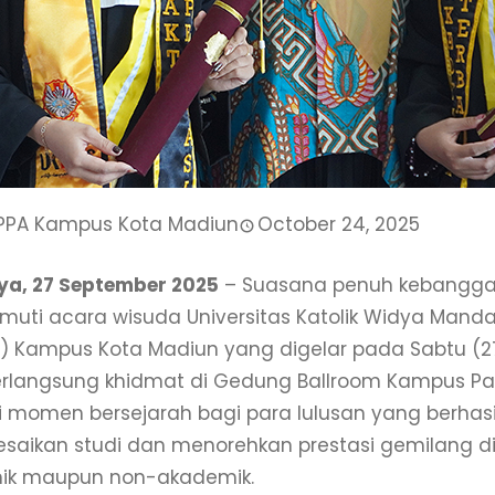
PPA Kampus Kota Madiun
October 24, 2025
a, 27 September 2025
– Suasana penuh kebangg
muti acara wisuda Universitas Katolik Widya Mand
 Kampus Kota Madiun yang digelar pada Sabtu (27
rlangsung khidmat di Gedung Ballroom Kampus Pak
 momen bersejarah bagi para lulusan yang berhasi
saikan studi dan menorehkan prestasi gemilang d
ik maupun non-akademik.