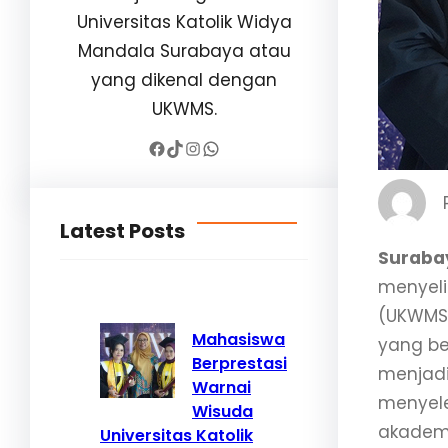
Universitas Katolik Widya
Mandala Surabaya atau
yang dikenal dengan
UKWMS.
Facebook
TikTok
Instagram
WhatsApp
Latest Posts
Surabay
menyeli
(UKWMS)
Mahasiswa
yang be
Berprestasi
menjadi
Warnai
menyele
Wisuda
akadem
Universitas Katolik