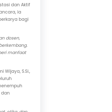
tasi dan Aktif
ncara, ia
erkarya bagi
gan dosen,
 berkembang.
beri manfaat
 Wijaya, S.Si.,
eluruh
a menempuh
r dan
t, etika, dan