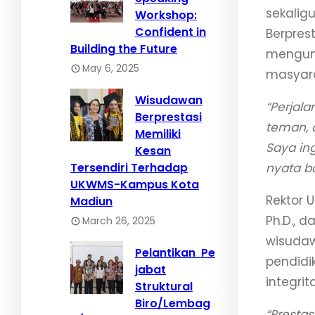
sekalig
Workshop:
Confident in
Berpres
Building the Future
mengung
May 6, 2025
masyara
Wisudawan
“Perjal
Berprestasi
teman, 
Memiliki
Saya in
Kesan
Tersendiri Terhadap
nyata ba
UKWMS-Kampus Kota
Rektor U
Madiun
Ph.D., 
March 26, 2025
wisudaw
Pelantikan Pe
pendidi
jabat
integri
Struktural
Biro/Lembag
“Prestas