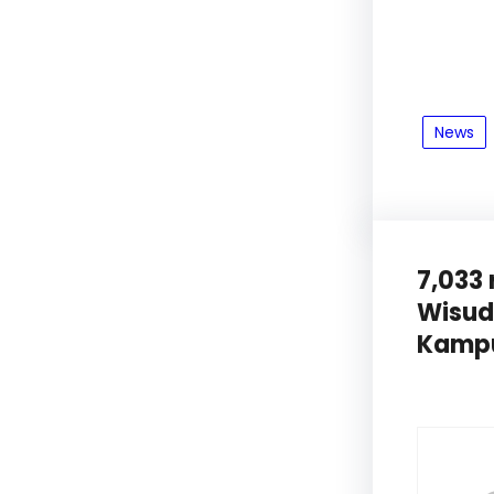
News
7,033
Wisud
Kampu