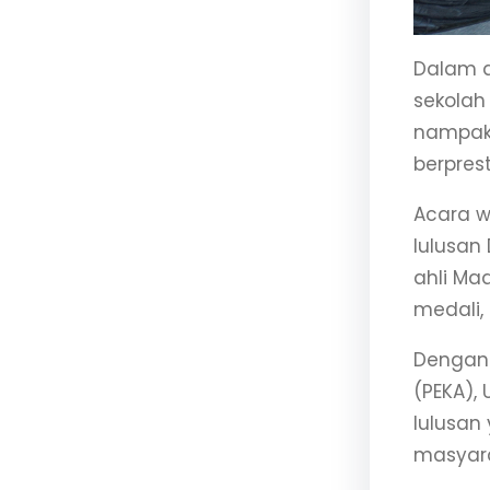
Dalam a
sekolah
nampak 
berprest
Acara wi
lulusan 
ahli Ma
medali,
Dengan
(PEKA),
lulusan
masyara