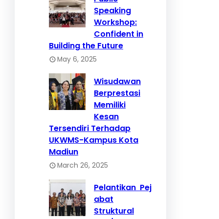
Speaking
Workshop:
Confident in
Building the Future
May 6, 2025
Wisudawan
Berprestasi
Memiliki
Kesan
Tersendiri Terhadap
UKWMS-Kampus Kota
Madiun
March 26, 2025
Pelantikan Pej
abat
Struktural