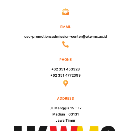
EMAIL
osc-promotionsadmission-center@ukwms.ac.id
PHONE
+62 351 453328
+62 351 4772399
ADDRESS
Jl. Manggis 15 – 17
Madiun – 63131
Jawa Timur