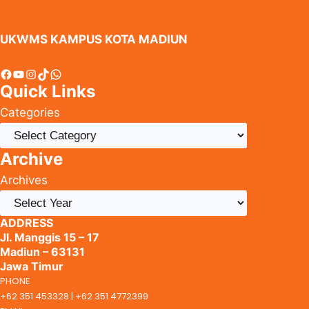
UKWMS KAMPUS KOTA MADIUN
Facebook
YouTube
Instagram
TikTok
WhatsApp
Quick Links
Categories
Archive
Archives
ADDRESS
Jl. Manggis 15 – 17
Madiun – 63131
Jawa Timur
PHONE
+62 351 453328 | +62 351 4772399