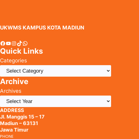
UKWMS KAMPUS KOTA MADIUN
Facebook
YouTube
Instagram
TikTok
WhatsApp
Quick Links
Categories
Archive
Archives
ADDRESS
Jl. Manggis 15 – 17
Madiun – 63131
Jawa Timur
PHONE