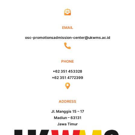
EMAIL
osc-promotionsadmission-center@ukwms.ac.id
PHONE
+62 351 453328
+62 351 4772399
ADDRESS
Jl. Manggis 15 – 17
Madiun – 63131
Jawa Timur