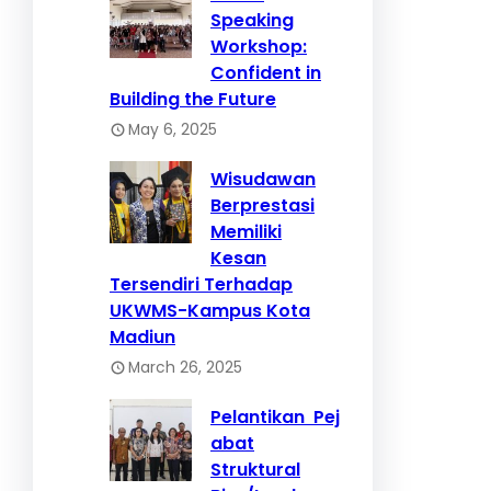
Speaking
Workshop:
Confident in
Building the Future
May 6, 2025
Wisudawan
Berprestasi
Memiliki
Kesan
Tersendiri Terhadap
UKWMS-Kampus Kota
Madiun
March 26, 2025
Pelantikan Pej
abat
Struktural