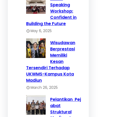
Speaking
Workshop:
Confident in
Building the Future
May 6, 2025
Wisudawan
Berprestasi
Memiliki
Kesan
Tersendiri Terhadap
UKWMS-Kampus Kota
Madiun
March 26, 2025
Pelantikan Pej
abat
Struktural