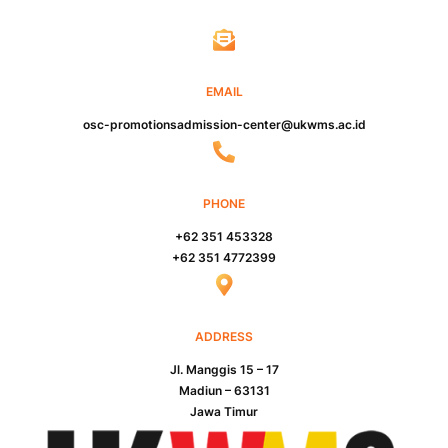
EMAIL
osc-promotionsadmission-center@ukwms.ac.id
PHONE
+62 351 453328
+62 351 4772399
ADDRESS
Jl. Manggis 15 – 17
Madiun – 63131
Jawa Timur