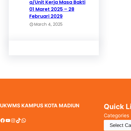
a/Unit Kerja Masa Bakti
01 Maret 2025 – 28
Februari 2029
March 4, 2025
Quick L
UKWMS KAMPUS KOTA MADIUN
Categories
Facebook
YouTube
Instagram
TikTok
WhatsApp