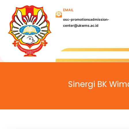
Skip
EMAIL
to
content
osc-promotionsadmission-
center@ukwms.ac.id
Kampu
Sinergi BK Wim