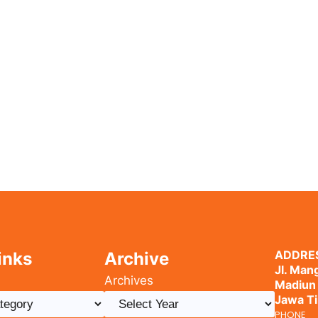
ADDRE
inks
Archive
Jl. Mang
Archives
Madiun
Jawa T
PHONE