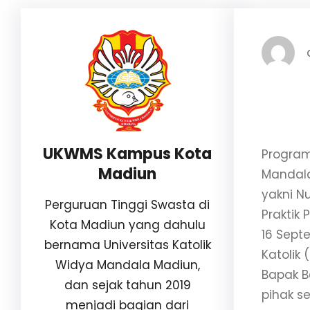
UKWMS Kampus Kota
Program
Madiun
Mandala
yakni N
Perguruan Tinggi Swasta di
Praktik
Kota Madiun yang dahulu
16 Sept
bernama Universitas Katolik
Katolik
Widya Mandala Madiun,
Bapak B
dan sejak tahun 2019
pihak s
menjadi bagian dari