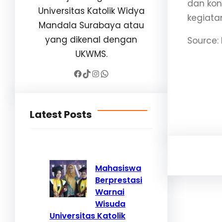
dan kon
Universitas Katolik Widya
kegiatan
Mandala Surabaya atau
yang dikenal dengan
Source:
UKWMS.
Facebook
TikTok
Instagram
WhatsApp
Latest Posts
Mahasiswa
Berprestasi
Warnai
Wisuda
Universitas Katolik