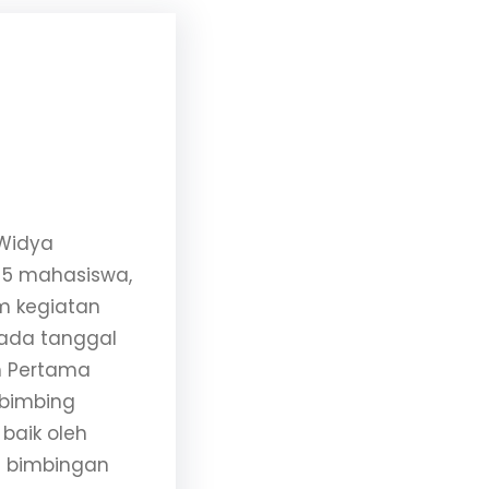
 Widya
 5 mahasiswa,
am kegiatan
pada tanggal
h Pertama
mbimbing
baik oleh
ru bimbingan