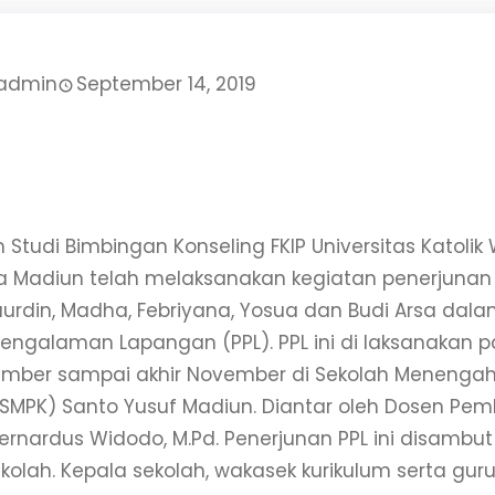
admin
September 14, 2019
 Studi Bimbingan Konseling FKIP Universitas Katolik
 Madiun telah melaksanakan kegiatan penerjunan
uurdin, Madha, Febriyana, Yosua dan Budi Arsa dal
 Pengalaman Lapangan (PPL). PPL ini di laksanakan 
ember sampai akhir November di Sekolah Menenga
 (SMPK) Santo Yusuf Madiun. Diantar oleh Dosen Pe
ernardus Widodo, M.Pd. Penerjunan PPL ini disambut 
ekolah. Kepala sekolah, wakasek kurikulum serta gu