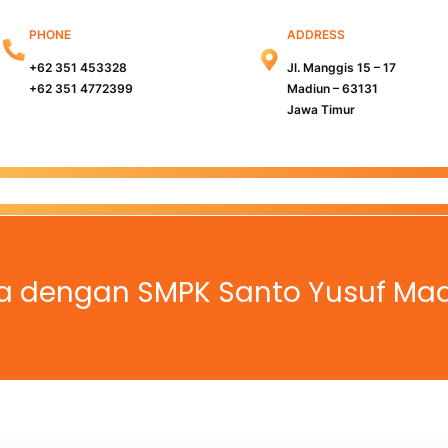
PHONE
ADDRESS
+62 351 453328
Jl. Manggis 15 – 17
+62 351 4772399
Madiun – 63131
Jawa Timur
s Madiun
Kampus Surabaya
Info PMB
Info Beasiswa
a dengan SMPK Santo Yusuf Mad