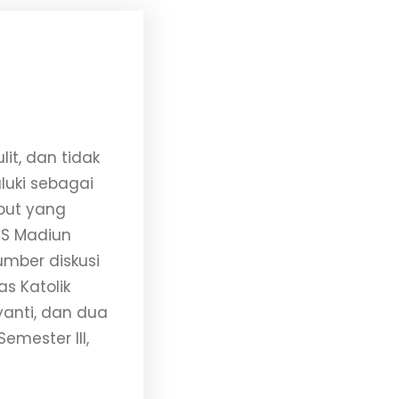
it, dan tidak
uluki sebagai
but yang
CS Madiun
umber diskusi
as Katolik
anti, dan dua
emester III,