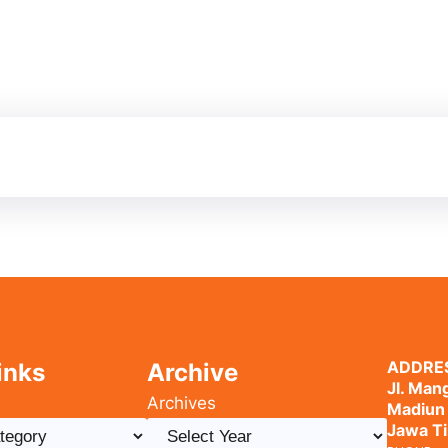
ADDRE
inks
Archive
Jl. Mang
Archives
Madiun
Jawa T