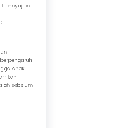
k penyajian
ti
dan
 berpengaruh.
ingga anak
namkan
kalah sebelum