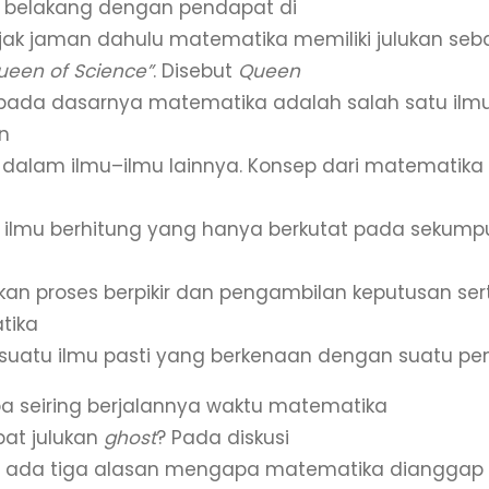
k belakang dengan pendapat di
ejak jaman dahulu matematika memiliki julukan se
ueen of Science”
. Disebut
Queen
pada dasarnya matematika adalah salah satu ilm
n
 dalam ilmu–ilmu lainnya. Konsep dari matematika s
 ilmu berhitung yang hanya berkutat pada sekump
kan proses berpikir dan pengambilan keputusan sert
tika
suatu ilmu pasti yang berkenaan dengan suatu pen
 seiring berjalannya waktu matematika
at julukan
ghost
? Pada diskusi
, ada tiga alasan mengapa matematika dianggap