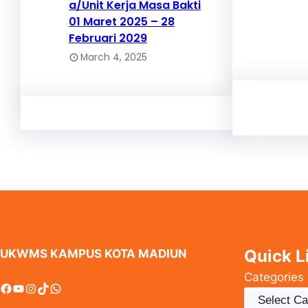
a/Unit Kerja Masa Bakti
01 Maret 2025 – 28
Februari 2029
March 4, 2025
Quick L
UKWMS KAMPUS KOTA MADIUN
Categories
Facebook
YouTube
Instagram
TikTok
WhatsApp