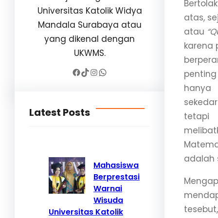
Bertola
Universitas Katolik Widya
atas, s
Mandala Surabaya atau
atau
“Q
yang dikenal dengan
karena 
UKWMS.
berpera
Facebook
TikTok
Instagram
WhatsApp
penting
hanya
sekedar
Latest Posts
tetapi
melibat
Matema
adalah 
Mahasiswa
Berprestasi
Mengapa
Warnai
mendap
Wisuda
tesebut
Universitas Katolik