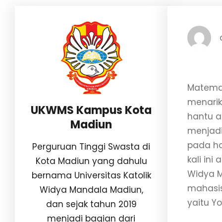
Matemat
menarik 
UKWMS Kampus Kota
hantu a
Madiun
menjadi
pada har
Perguruan Tinggi Swasta di
kali ini
Kota Madiun yang dahulu
Widya M
bernama Universitas Katolik
mahasis
Widya Mandala Madiun,
yaitu Y
dan sejak tahun 2019
menjadi bagian dari