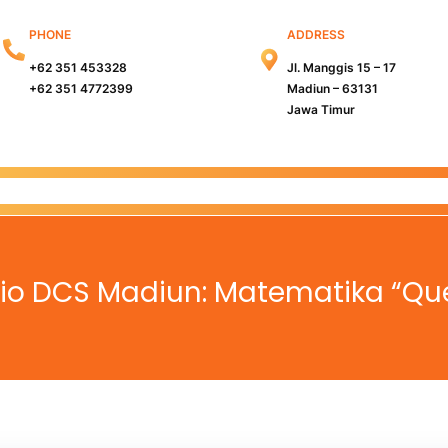
PHONE
ADDRESS
+62 351 453328
Jl. Manggis 15 – 17
+62 351 4772399
Madiun – 63131
Jawa Timur
s Madiun
Kampus Surabaya
Info PMB
Info Beasiswa
dio DCS Madiun: Matematika “Qu