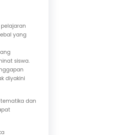
 pelajaran
tebal yang
rang
inat siswa.
 anggapan
k diyakini
atematika dan
apat
ka