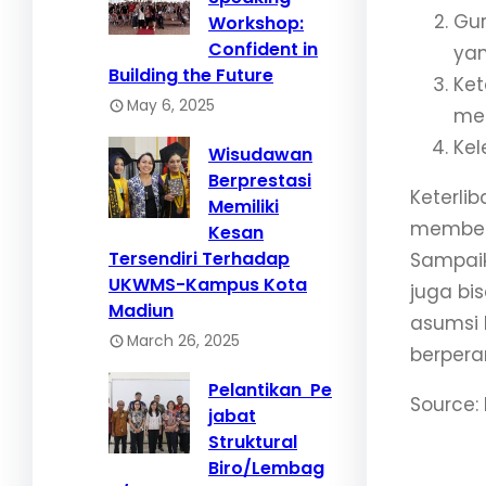
Gur
Workshop:
Confident in
ya
Building the Future
Ket
May 6, 2025
me
Kel
Wisudawan
Berprestasi
Keterli
Memiliki
memberi
Kesan
Tersendiri Terhadap
Sampaik
UKWMS-Kampus Kota
juga bi
Madiun
asumsi 
March 26, 2025
berpera
Pelantikan Pe
Source:
jabat
Struktural
Biro/Lembag