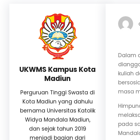
Dalam d
diangga
UKWMS Kampus Kota
kuliah
Madiun
bersosi
masa m
Perguruan Tinggi Swasta di
Kota Madiun yang dahulu
Himpuna
bernama Universitas Katolik
melaksa
Widya Mandala Madiun,
pada sa
dan sejak tahun 2019
Mandala
menjadi bagian dari