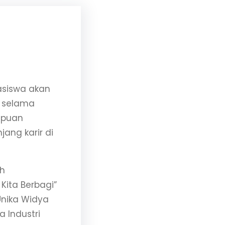
asiswa akan
h selama
mpuan
jang karir di
ah
ita Berbagi”
Unika Widya
 Industri