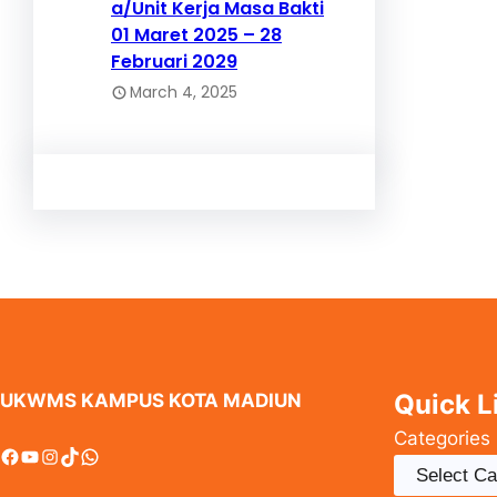
a/Unit Kerja Masa Bakti
01 Maret 2025 – 28
Februari 2029
March 4, 2025
Quick L
UKWMS KAMPUS KOTA MADIUN
Categories
Facebook
YouTube
Instagram
TikTok
WhatsApp