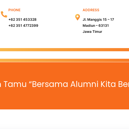
PHONE
ADDRESS
+62 351 453328
Jl. Manggis 15 – 17
+62 351 4772399
Madiun – 63131
Jawa Timur
s Madiun
Kampus Surabaya
Info PMB
Info Beasiswa
h Tamu “Bersama Alumni Kita Be