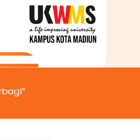
rbagi”