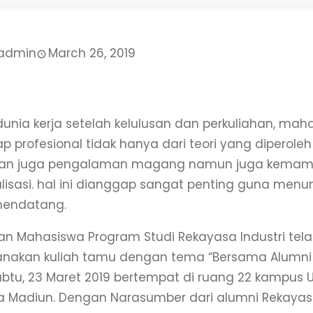
admin
March 26, 2019
unia kerja setelah kelulusan dan perkuliahan, mah
p profesional tidak hanya dari teori yang diperole
 dan juga pengalaman magang namun juga kema
alisasi. hal ini dianggap sangat penting guna menun
endatang.
n Mahasiswa Program Studi Rekayasa Industri tel
nakan kuliah tamu dengan tema “Bersama Alumni K
btu, 23 Maret 2019 bertempat di ruang 22 kampus 
 Madiun. Dengan Narasumber dari alumni Rekayasa