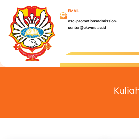
Skip
EMAIL
to
content
osc-promotionsadmission-
center@ukwms.ac.id
Kampu
Kulia