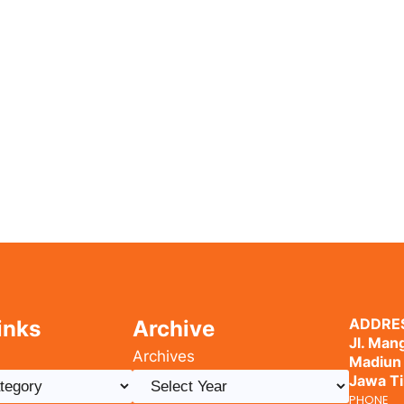
ADDRE
inks
Archive
Jl. Mang
Archives
Madiun
Jawa T
PHONE