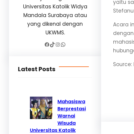
yaitu s
Universitas Katolik Widya
Stefanu
Mandala Surabaya atau
yang dikenal dengan
Acara i
UKWMS.
dengan 
mahasis
Facebook
TikTok
Instagram
WhatsApp
hubunga
Source:
Latest Posts
Mahasiswa
Berprestasi
Warnai
Wisuda
Universitas Katolik