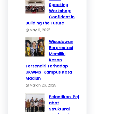
Speaking
Workshop:
Confident in
Building the Future
May 6, 2025
Wisudawan
Berprestasi
Memiliki
Kesan
Tersendiri Terhadap
UKWMS-Kampus Kota
Madiun
March 26, 2025
Pelantikan Pej
abat
Struktural