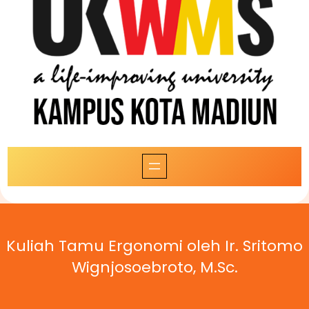
Kuliah Tamu Ergonomi oleh Ir. Sritomo
Wignjosoebroto, M.Sc.