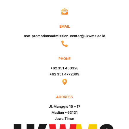
EMAIL
osc-promotionsadmission-center@ukwms.ac.id
PHONE
+62 351 453328
+62 351 4772399
ADDRESS
Jl. Manggis 15 – 17
Madiun – 63131
Jawa Timur