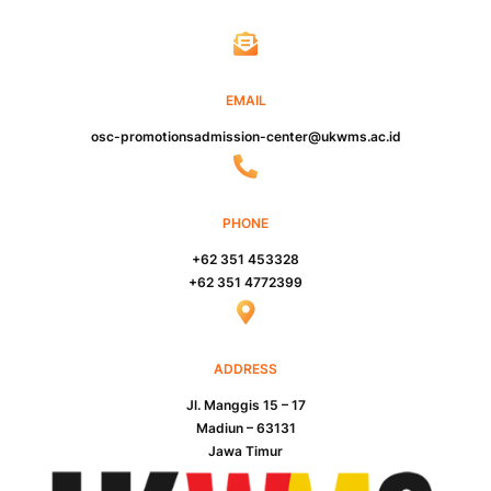
EMAIL
osc-promotionsadmission-center@ukwms.ac.id
PHONE
+62 351 453328
+62 351 4772399
ADDRESS
Jl. Manggis 15 – 17
Madiun – 63131
Jawa Timur