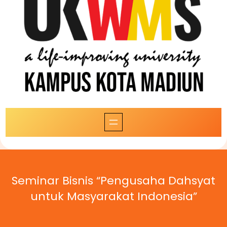
Seminar Bisnis “Pengusaha Dahsyat
untuk Masyarakat Indonesia”