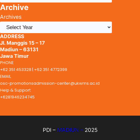
Archive
Archives
ADDRESS
Jl. Manggis 15 – 17
Madiun – 63131
Jawa Timur
PHONE
+62 351 453328 | +62 351 4772399
EMAIL
osc-promotionsadmission-center@ukwms.ac.id
Help & Support
+6281946234745
PDI –
MADIUN –
2025