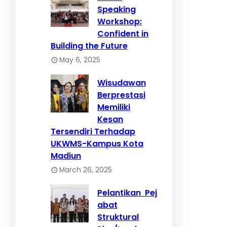
Speaking
Workshop:
Confident in
Building the Future
May 6, 2025
Wisudawan
Berprestasi
Memiliki
Kesan
Tersendiri Terhadap
UKWMS-Kampus Kota
Madiun
March 26, 2025
Pelantikan Pej
abat
Struktural