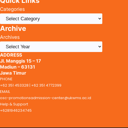
Quick Links
Categories
Archive
Archives
ADDRESS
Jl. Manggis 15 – 17
Madiun – 63131
Jawa Timur
PHONE
+62 351 453328 | +62 351 4772399
EMAIL
osc-promotionsadmission-center@ukwms.ac.id
Help & Support
+6281946234745