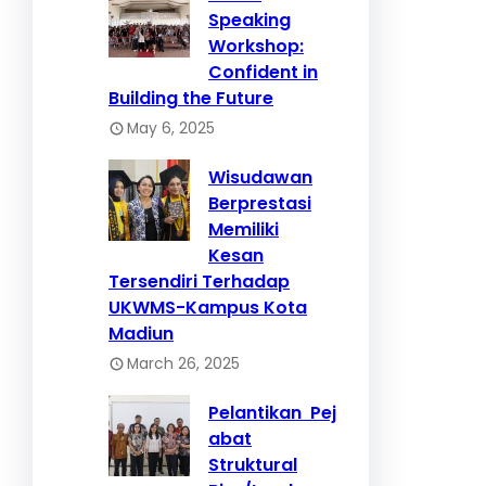
Speaking
Workshop:
Confident in
Building the Future
May 6, 2025
Wisudawan
Berprestasi
Memiliki
Kesan
Tersendiri Terhadap
UKWMS-Kampus Kota
Madiun
March 26, 2025
Pelantikan Pej
abat
Struktural