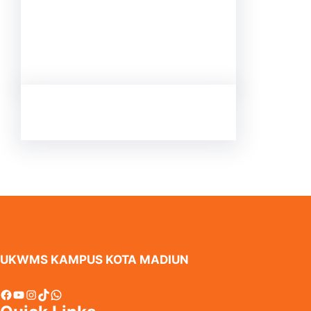
UKWMS KAMPUS KOTA MADIUN
Facebook
YouTube
Instagram
TikTok
WhatsApp