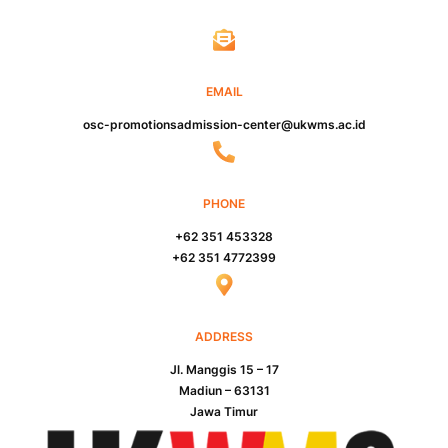
EMAIL
osc-promotionsadmission-center@ukwms.ac.id
PHONE
+62 351 453328
+62 351 4772399
ADDRESS
Jl. Manggis 15 – 17
Madiun – 63131
Jawa Timur