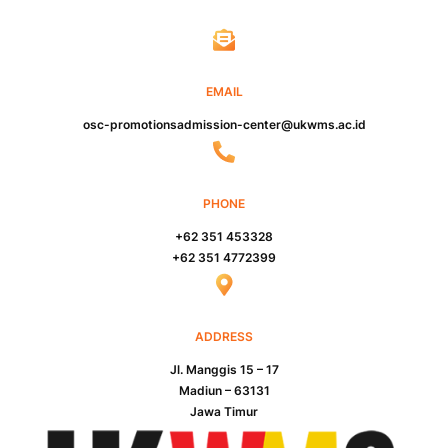
EMAIL
osc-promotionsadmission-center@ukwms.ac.id
PHONE
+62 351 453328
+62 351 4772399
ADDRESS
Jl. Manggis 15 – 17
Madiun – 63131
Jawa Timur