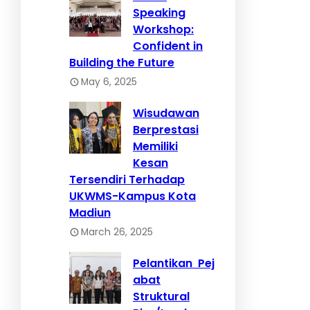
Speaking
Workshop:
Confident in
Building the Future
May 6, 2025
Wisudawan
Berprestasi
Memiliki
Kesan
Tersendiri Terhadap
UKWMS-Kampus Kota
Madiun
March 26, 2025
Pelantikan Pej
abat
Struktural