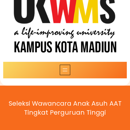
Seleksi Wawancara Anak Asuh AAT
Tingkat Perguruan Tinggi