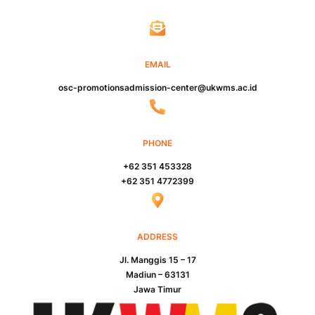
EMAIL
osc-promotionsadmission-center@ukwms.ac.id
PHONE
+62 351 453328
+62 351 4772399
ADDRESS
Jl. Manggis 15 – 17
Madiun – 63131
Jawa Timur