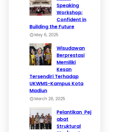
Speaking
Workshop:
Confident in
Building the Future
May 6, 2025
Wisudawan
Berprestasi
Memiliki
Kesan
Tersendiri Terhadap
UKWMS-Kampus Kota
Madiun
March 26, 2025
Pelantikan Pej
abat
Struktural