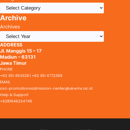
Archive
Archives
ADDRESS
Jl. Manggis 15 – 17
Madiun – 63131
Jawa Timur
PHONE
+62 351 453328 | +62 351 4772399
EMAIL
osc-promotionsadmission-center@ukwms.ac.id
Help & Support
+6281946234745