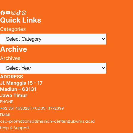
Facebook
YouTube
Instagram
TikTok
WhatsApp
Quick Links
Categories
Archive
Archives
ADDRESS
Jl. Manggis 15 – 17
Madiun – 63131
Jawa Timur
PHONE
+62 351 453328 | +62 351 4772399
EMAIL
osc-promotionsadmission-center@ukwms.ac.id
Help & Support