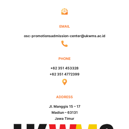
EMAIL
osc-promotionsadmission-center@ukwms.ac.id
PHONE
+62 351 453328
+62 351 4772399
ADDRESS
Jl. Manggis 15 – 17
Madiun – 63131
Jawa Timur