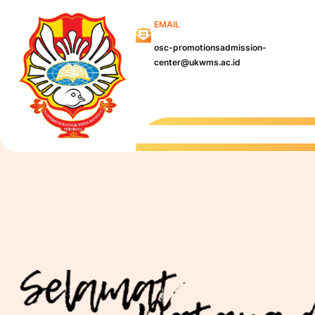
Skip
EMAIL
to
content
osc-promotionsadmission-
center@ukwms.ac.id
Kampu