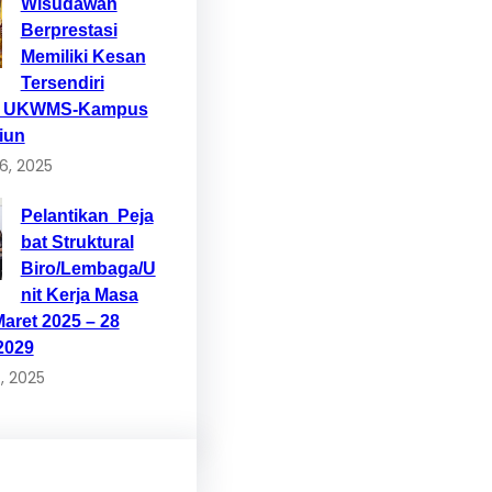
Wisudawan
Berprestasi
Memiliki Kesan
Tersendiri
p UKWMS-Kampus
iun
6, 2025
Pelantikan Peja
bat Struktural
Biro/Lembaga/U
nit Kerja Masa
Maret 2025 – 28
2029
, 2025