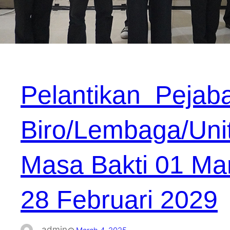
Pelantikan Pejaba
Biro/Lembaga/Unit
Masa Bakti 01 Ma
28 Februari 2029
admin