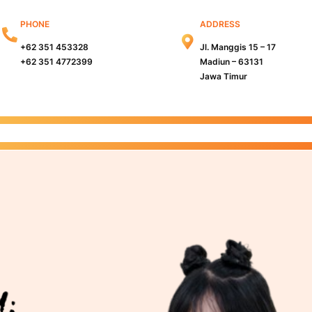
PHONE
ADDRESS
+62 351 453328
Jl. Manggis 15 – 17
+62 351 4772399
Madiun – 63131
Jawa Timur
s Madiun
Kampus Surabaya
Info PMB
Info Beasiswa