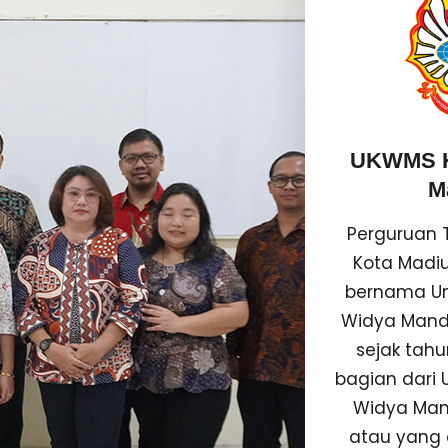
UKWMS K
M
Perguruan T
Kota Madi
bernama Uni
Widya Mand
sejak tahu
bagian dari U
Widya Man
atau yang 