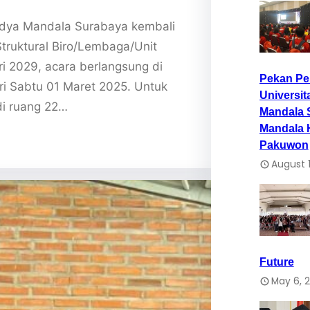
Widya Mandala Surabaya kembali
Struktural Biro/Lembaga/Unit
ri 2029, acara berlangsung di
Pekan P
 Sabtu 01 Maret 2025. Untuk
Universit
di ruang 22…
Mandala 
Mandala 
Pakuwon
August 1
Future
May 6, 