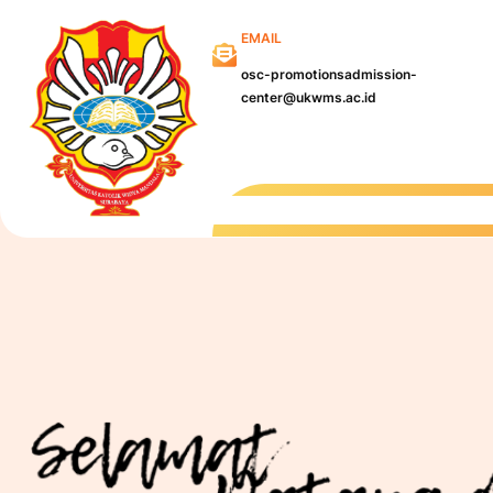
Skip
EMAIL
to
content
osc-promotionsadmission-
center@ukwms.ac.id
Kampu