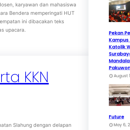
 dosen, karyawan dan mahasiswa
ara Bendera memperingati HUT
empatan ini dibacakan teks
as upacara.
Pekan P
Kampus U
Katolik 
Surabay
Mandala 
Pakuwo
rta KKN
August 1
Future
May 6, 
matan Slahung dengan delapan