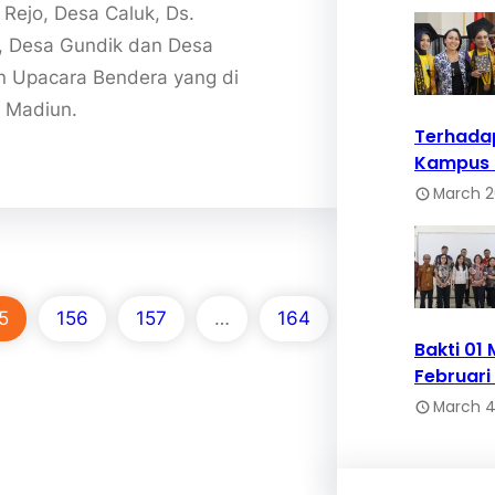
 Rejo, Desa Caluk, Ds.
, Desa Gundik dan Desa
n Upacara Bendera yang di
a Madiun.
Terhada
Kampus 
March 2
5
156
157
…
164
Bakti 01
Februari
March 4