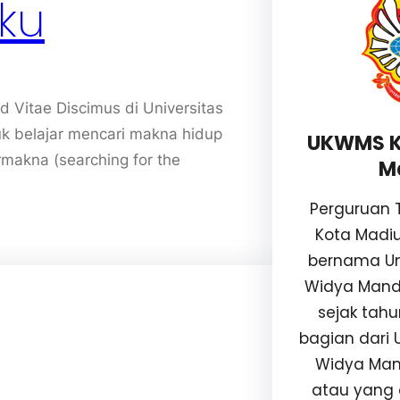
rku
Vitae Discimus di Universitas
 belajar mencari makna hidup
UKWMS K
makna (searching for the
M
Perguruan T
Kota Madi
bernama Uni
Widya Mand
sejak tahu
bagian dari U
Widya Man
atau yang 