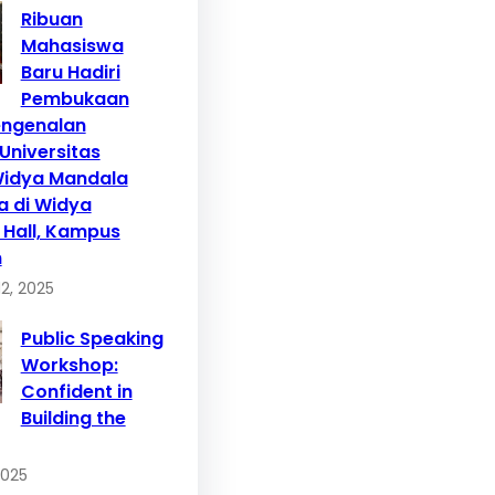
Ribuan
Mahasiswa
Baru Hadiri
Pembukaan
engenalan
niversitas
Widya Mandala
a di Widya
Hall, Kampus
n
2, 2025
Public Speaking
Workshop:
Confident in
Building the
2025