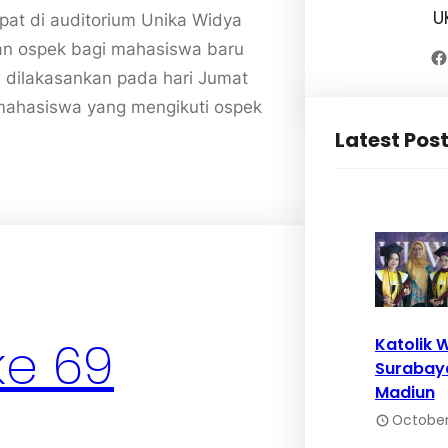
U
at di auditorium Unika Widya
an ospek bagi mahasiswa baru
Facebook
n dilakasankan pada hari Jumat
mahasiswa yang mengikuti ospek
Latest Pos
ke 69
Katolik 
Surabay
Madiun
October