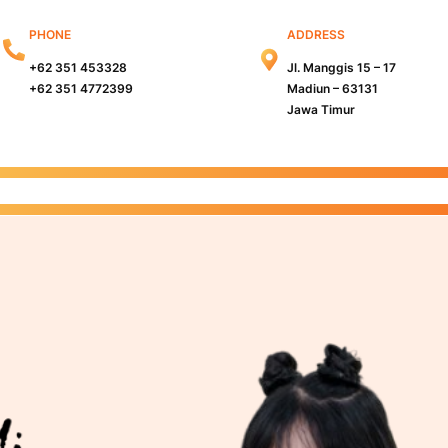
PHONE
ADDRESS
+62 351 453328
Jl. Manggis 15 – 17
+62 351 4772399
Madiun – 63131
Jawa Timur
s Madiun
Kampus Surabaya
Info PMB
Info Beasiswa