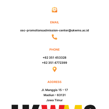
EMAIL
osc-promotionsadmission-center@ukwms.ac.id
PHONE
+62 351 453328
+62 351 4772399
ADDRESS
Jl. Manggis 15 – 17
Madiun – 63131
Jawa Timur