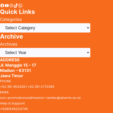
Facebook
YouTube
Instagram
TikTok
WhatsApp
Quick Links
Categories
Archive
Archives
ADDRESS
Jl. Manggis 15 – 17
Madiun – 63131
Jawa Timur
PHONE
+62 351 453328 | +62 351 4772399
EMAIL
osc-promotionsadmission-center@ukwms.ac.id
Help & Support
+6281946234745