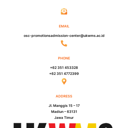
EMAIL
osc-promotionsadmission-center@ukwms.ac.id
PHONE
+62 351 453328
+62 351 4772399
ADDRESS
Jl. Manggis 15 – 17
Madiun – 63131
Jawa Timur