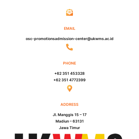
EMAIL
osc-promotionsadmission-center@ukwms.ac.id
PHONE
+62 351 453328
+62 351 4772399
ADDRESS
Jl. Manggis 15 – 17
Madiun – 63131
Jawa Timur